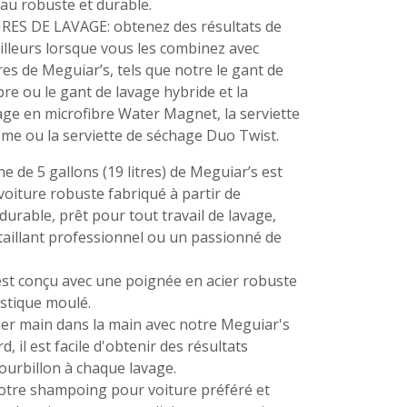
eau robuste et durable.
ES DE LAVAGE: obtenez des résultats de
lleurs lorsque vous les combinez avec
res de Meguiar’s, tels que notre le gant de
bre ou le gant de lavage hybride et la
age en microfibre Water Magnet, la serviette
me ou la serviette de séchage Duo Twist.
e de 5 gallons (19 litres) de Meguiar’s est
voiture robuste fabriqué à partir de
 durable, prêt pour tout travail de lavage,
aillant professionnel ou un passionné de
est conçu avec une poignée en acier robuste
stique moulé.
er main dans la main avec notre Meguiar's
, il est facile d'obtenir des résultats
ourbillon à chaque lavage.
otre shampoing pour voiture préféré et