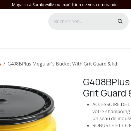
Magasin à Sambreville ou expédition de vos commandes
s
G408BPlus Meguiar's Bucket With Grit Guard & lid
G408BPlus 
Grit Guard &
ACCESSOIRE DE L
votre shampoing 
un seau de mousse
ROBUSTE ET CONF