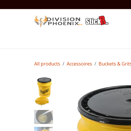
Se rendre au contenu
Accueil
Boutique
Contactez-nous
All products
Accessoires
Buckets & Grit